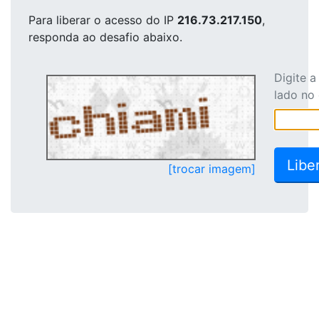
Para liberar o acesso
do IP
216.73.217.150
,
responda ao desafio abaixo.
Digite 
lado no
[trocar imagem]